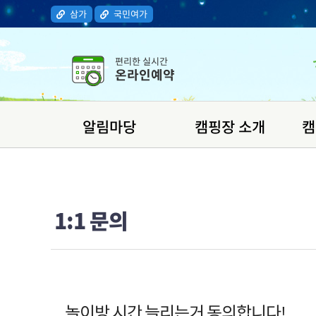
삼가
국민여가
편리한 실시간
온라인예약
알림마당
캠핑장 소개
캠
1:1 문의
놀이방 시간 늘리는거 동의합니다!