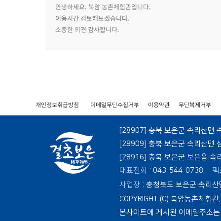
안녕하세요. 북암 농촌체험관입니다.
이용시간 검토해보겠습니다.
소중한 의견 감사합니다.
개인정보취급방침
이메일무단수집거부
이용약관
무단복제거부
[28907] 충북 보은군 속리산면 
[28909] 충북 보은군 속리산면
[28916] 충북 보은군 보은읍 
대표전화
: 043-544-0738
팩
사업장
: 충청북도 보은군 속리산
COPYRIGHT (C) 북암농촌체험관. A
본사이트에 게시된 이메일주소는 