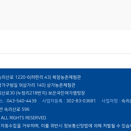
속리산로 1220-6(하판리 43) 북암농촌체험관
 삼가구병길 9(삼가리 140) 삼가농촌체험관
속리산로30 (누청리218번지) 보은국민여가캠핑장
스
: 043-540-4439
사업자등록
: 302-83-03681
사업자명
: 속
면 속리산로 596
LL RIGHTS RESERVED.
자동수집을 거부하며, 이를 위반시 정보통신망법에 의해 처벌될 수 있습